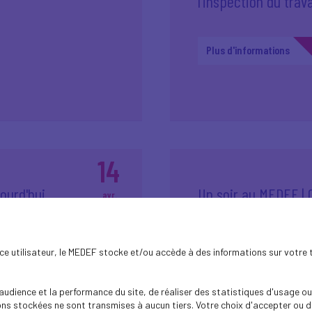
l'inspection du trav
Plus d'informations
14
jourd'hui
Un soir au MEDEF |
avr.
demain !
avec Nicolas Dufou
2026
ence utilisateur, le MEDEF stocke et/ou accède à des informations sur votre 
Plus d'informations
dience et la performance du site, de réaliser des statistiques d'usage ou 
s stockées ne sont transmises à aucun tiers. Votre choix d'accepter ou de 