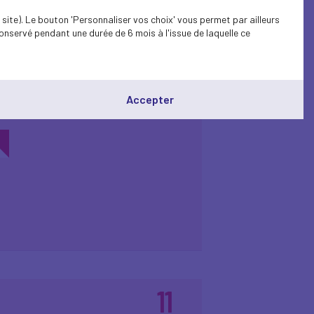
site). Le bouton 'Personnaliser vos choix' vous permet par ailleurs
onservé pendant une durée de 6 mois à l'issue de laquelle ce
17
u MEDEF | Greentech
mars
Accepter
2026
11