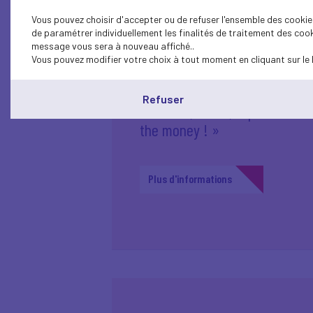
Vous pouvez choisir d'accepter ou de refuser l'ensemble des cookies
de paramétrer individuellement les finalités de traitement des cook
message vous sera à nouveau affiché..
Vous pouvez modifier votre choix à tout moment en cliquant sur le 
Afterwork du COMEX40 Paris :
Refuser
Financer, céder, reprendre : 
the money ! »
Plus d'informations