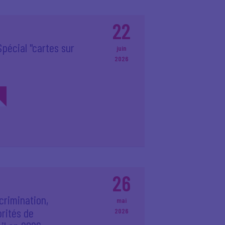
22
Spécial "cartes sur
juin
2026
26
scrimination,
mai
iorités de
2026