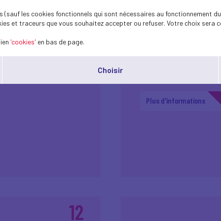
 (sauf les cookies fonctionnels qui sont nécessaires au fonctionnement du 
ies et traceurs que vous souhaitez accepter ou refuser. Votre choix sera c
19
lien
'cookies'
en bas de page.
 «
Les soirées tech d
mars
Choisir
Show me
2026
Plus d'informations
12