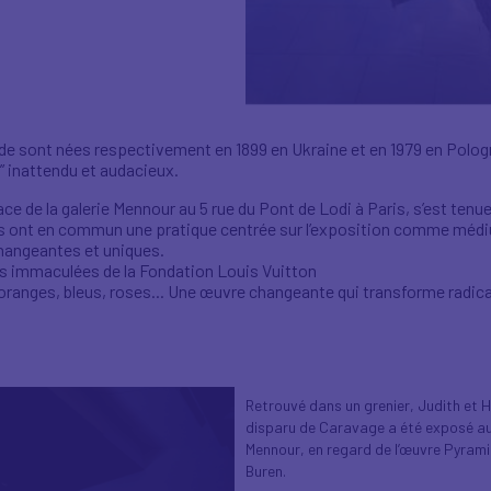
e sont nées respectivement en 1899 en Ukraine et en 1979 en Pologne
” inattendu et audacieux.
ace de la galerie Mennour au 5 rue du Pont de Lodi à Paris, s’est tenu
s ont en commun une pratique centrée sur l’exposition comme médium.
 changeantes et uniques.
es immaculées de la Fondation Louis Vuitton
es oranges, bleus, roses... Une œuvre changeante qui transforme radic
Retrouvé dans un grenier, Judith et 
disparu de Caravage a été exposé au p
Mennour, en regard de l’œuvre Pyramida
Buren.