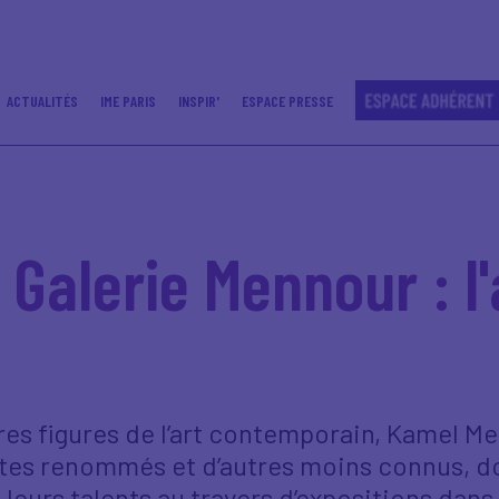
ACTUALITÉS
IME PARIS
INSPIR'
ESPACE PRESSE
- Galerie Mennour : 
bres figures de l’art contemporain, Kamel 
stes renommés et d’autres moins connus, don
 leurs talents au travers d’expositions dans