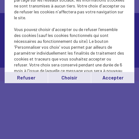
ne sont transmises à aucun tiers. Votre choix d'accepter ou
de refuser les cookies n'affectera pas votre navigation sur
le site.
Vous pouvez choisir d'accepter ou de refuser l'ensemble
des cookies (sauf les cookies fonctionnels qui sont
nécessaires au fonctionnement du site). Le bouton
'Personnaliser vos choix' vous permet par ailleurs de
paramétrer individuellement les finalités de traitement des
Contactez-nous
cookies et traceurs que vous souhaitez accepter ou
refuser. Votre choix sera conservé pendant une durée de 6
mois à l'issue de laquelle ce message vous sera à nouveau
© Medef Paris 2026 -
Mentions légales
affiché..
Refuser
Choisir
Accepter
Vous pouvez modifier votre choix à tout moment en
cliquant sur le lien
'cookies'
en bas de page.