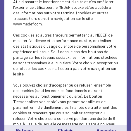
Afin d'assurer le fonctionnement du site et d'en améliorer
SUSTAINABLE DEVELOPMENT
l'expérience utilisateur, le MEDEF stocke et/ou accède à
des informations sur votre terminal (cookies et autres
SUSTAINABLE DEVELOPMENT
traceurs) lors de votre naviguation sur le site
www.medef.com.
SUSTAINABLE DEVELOPMENT
Ces cookies et autres traceurs permettent au MEDEF de
SOCIAL
mesurer l'audience et la performance du site, de réaliser
des statistiques d'usage ou encore de personnaliser votre
expérience utilisteur. Sauf dans le cas des boutons de
SUSTAINABLE DEVELOPMENT
partage sur les réseaux sociaux, les informations stockées
ne sont transmises à aucun tiers. Votre choix d'accepter ou
INTERNATIONAL - EUROPE
de refuser les cookies n'affectera pas votre navigation sur
le site.
SUSTAINABLE DEVELOPMENT
Vous pouvez choisir d'accepter ou de refuser l'ensemble
ECONOMY
des cookies (sauf les cookies fonctionnels qui sont
nécessaires au fonctionnement du site). Le bouton
'Personnaliser vos choix' vous permet par ailleurs de
ECONOMY
paramétrer individuellement les finalités de traitement des
cookies et traceurs que vous souhaitez accepter ou
INTERNATIONAL - EUROPE
refuser. Votre choix sera conservé pendant une durée de 6
mois à l'issue de laquelle ce message vous sera à nouveau
INTERNATIONAL - EUROPE
affiché..
Refuser
Choisir
Accepter