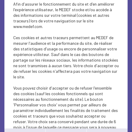
SUSTAINABLE DEVELOPMENT
Afin d'assurer le fonctionnement du site et d'en améliorer
l'expérience utilisateur, le MEDEF stocke et/ou accède à
CONJUNCTURE
des informations sur votre terminal (cookies et autres
traceurs) lors de votre naviguation sur le site
www.medef.com.
EMPLOI
Ces cookies et autres traceurs permettent au MEDEF de
ENTREPRISE ET SOCIÉTÉ
mesurer l'audience et la performance du site, de réaliser
des statistiques d'usage ou encore de personnaliser votre
EDUCATION-TRAINING
expérience utilisteur. Sauf dans le cas des boutons de
partage sur les réseaux sociaux, les informations stockées
ne sont transmises à aucun tiers. Votre choix d'accepter ou
ECONOMY
de refuser les cookies n'affectera pas votre navigation sur
le site.
SUSTAINABLE DEVELOPMENT
Vous pouvez choisir d'accepter ou de refuser l'ensemble
ECONOMY
des cookies (sauf les cookies fonctionnels qui sont
nécessaires au fonctionnement du site). Le bouton
ENTREPRISE ET SOCIÉTÉ
'Personnaliser vos choix' vous permet par ailleurs de
paramétrer individuellement les finalités de traitement des
cookies et traceurs que vous souhaitez accepter ou
SOCIAL
refuser. Votre choix sera conservé pendant une durée de 6
mois à l'issue de laquelle ce message vous sera à nouveau
ECONOMY