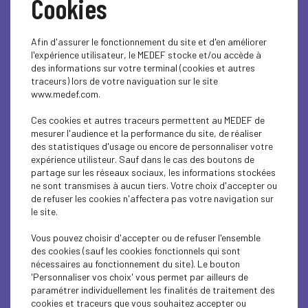
Cookies
Temps de lecture : 1 minute
Afin d'assurer le fonctionnement du site et d'en améliorer
l'expérience utilisateur, le MEDEF stocke et/ou accède à
Au 5 bis rue de Verneuil dans le 7e
des informations sur votre terminal (cookies et autres
arrondissement de Paris, l'iconique
traceurs) lors de votre naviguation sur le site
www.medef.com.
maison de Serge Gainsbourg devient
enfin un musée. Elle a ouverte ses
Ces cookies et autres traceurs permettent au MEDEF de
mesurer l'audience et la performance du site, de réaliser
portes au public en septembre 2023.
des statistiques d'usage ou encore de personnaliser votre
expérience utilisteur. Sauf dans le cas des boutons de
Le chanteur y a vécu plus de 20 ans,
partage sur les réseaux sociaux, les informations stockées
de 1969 à 1991.
ne sont transmises à aucun tiers. Votre choix d'accepter ou
de refuser les cookies n'affectera pas votre navigation sur
le site.
Vous pouvez choisir d'accepter ou de refuser l'ensemble
des cookies (sauf les cookies fonctionnels qui sont
nécessaires au fonctionnement du site). Le bouton
Bercés par la voix de sa fille Charlotte, les visiteurs sont
'Personnaliser vos choix' vous permet par ailleurs de
guidés dans les différentes pièces de ce lieu où l'artiste a
paramétrer individuellement les finalités de traitement des
puisé son inspiration, et où rien ne semble avoir bougé
cookies et traceurs que vous souhaitez accepter ou
depuis.