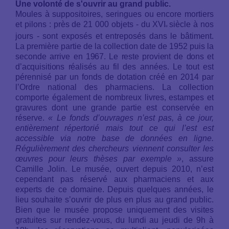
Une volonté de s'ouvrir au grand public.
Moules à suppositoires, seringues ou encore mortiers
et pilons : près de 21 000 objets - du XVI
siècle à nos
e
jours - sont exposés et entreposés dans le bâtiment.
La première partie de la collection date de 1952 puis la
seconde arrive
en
1967.
Le
reste
provient
de
dons
et
d’acquisitions
réalisés
au fil des années. Le tout est
pérennisé par un fonds de dotation créé en 2014 par
l’Ordre national des pharmaciens. La collection
comporte également de nombreux livres, estampes et
gravures dont une grande partie est conservée en
réserve.
« Le fonds d’ouvrages n’est pas, à ce jour,
entièrement répertorié mais tout ce qui l’est est
accessible via notre base de données en ligne.
Régulièrement des chercheurs viennent consulter les
œuvres pour leurs thèses par exemple »
, assure
Camille Jolin. Le musée, ouvert depuis 2010, n’est
cependant pas réservé aux pharmaciens et aux
experts de ce domaine. Depuis quelques années, le
lieu souhaite s’ouvrir de plus en plus au grand public.
Bien que le musée propose uniquement des visites
gratuites sur rendez-vous, du lundi au jeudi de 9h à