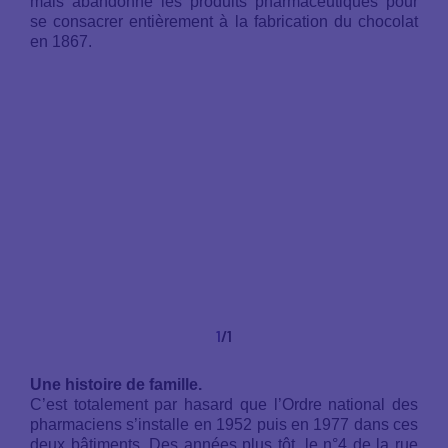
mais abandonne les produits pharmaceutiques pour
se consacrer entièrement à la fabrication du chocolat
en 1867.
1
/1
Une histoire de famille.
C’est totalement par hasard que l’Ordre national des
pharmaciens s’installe en 1952 puis en 1977 dans ces
deux bâtiments. Des années plus tôt, le n°4 de la rue