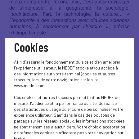
mieux comprendre l’écono- mie, c’est aussi envisager
de s’intéresser à la géographie, la sociologie,
l’architecture, l’art, la technologie, la culture…
«
L’économie a des interactions avec d’autres sciences
humaines, à commencer par l’histoire »
, précise
Philippe Gineste
Cookies
Afin d'assurer le fonctionnement du site et d'en améliorer
l'expérience utilisateur, le MEDEF stocke et/ou accède à
Un musée unique en Europe !
des informations sur votre terminal (cookies et autres
traceurs) lors de votre naviguation sur le site
www.medef.com.
Ces cookies et autres traceurs permettent au MEDEF de
mesurer l'audience et la performance du site, de réaliser
des statistiques d'usage ou encore de personnaliser votre
expérience utilisteur. Sauf dans le cas des boutons de
partage sur les réseaux sociaux, les informations stockées
ne sont transmises à aucun tiers. Votre choix d'accepter ou
de refuser les cookies n'affectera pas votre navigation sur
le site.