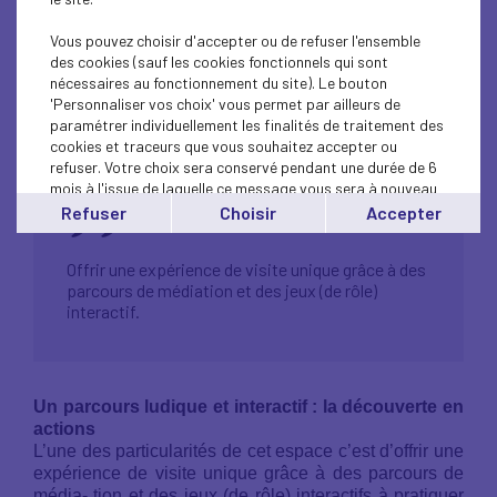
Vous pouvez choisir d'accepter ou de refuser l'ensemble
des cookies (sauf les cookies fonctionnels qui sont
nécessaires au fonctionnement du site). Le bouton
'Personnaliser vos choix' vous permet par ailleurs de
1
/1
paramétrer individuellement les finalités de traitement des
cookies et traceurs que vous souhaitez accepter ou
refuser. Votre choix sera conservé pendant une durée de 6
mois à l'issue de laquelle ce message vous sera à nouveau
affiché..
Refuser
Choisir
Accepter
Vous pouvez modifier votre choix à tout moment en
cliquant sur le lien
'cookies'
en bas de page.
Offrir une expérience de visite unique grâce à des
parcours de médiation et des jeux (de rôle)
interactif.
Un parcours ludique et interactif : la découverte en
actions
L’une des particularités de cet espace c’est d’offrir une
expérience de visite unique grâce à des parcours de
média- tion et des jeux (de rôle) interactifs à pratiquer