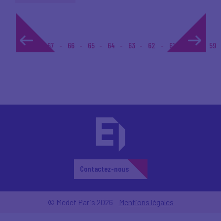
1...
67
66
65
64
63
62
61
60
59
Contactez-nous
© Medef Paris 2026 -
Mentions légales