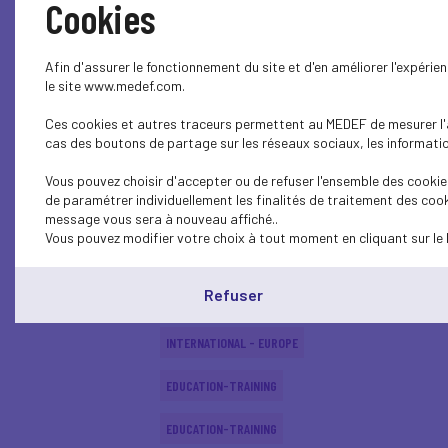
Cookies
SOCIAL
Afin d'assurer le fonctionnement du site et d'en améliorer l'expéri
SOCIAL
le site www.medef.com.
Ces cookies et autres traceurs permettent au MEDEF de mesurer l'au
SOCIAL
cas des boutons de partage sur les réseaux sociaux, les information
EDUCATION-TRAINING
Vous pouvez choisir d'accepter ou de refuser l'ensemble des cookies
de paramétrer individuellement les finalités de traitement des cook
EDUCATION-TRAINING
message vous sera à nouveau affiché..
Vous pouvez modifier votre choix à tout moment en cliquant sur le 
EDUCATION-TRAINING
Refuser
ECONOMY
INTERNATIONAL - EUROPE
EDUCATION-TRAINING
EDUCATION-TRAINING