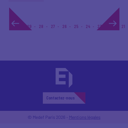
1...
29
28
27
26
25
24
23
22
21
Contactez-nous
© Medef Paris 2026 -
Mentions légales