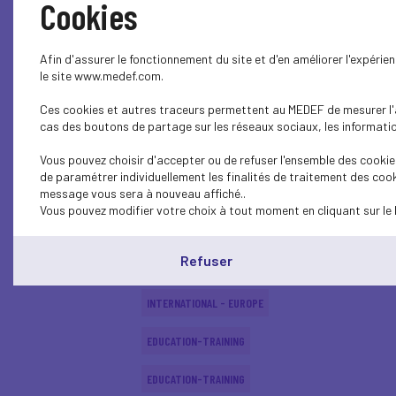
Cookies
SOCIAL
Afin d'assurer le fonctionnement du site et d'en améliorer l'expéri
SOCIAL
le site www.medef.com.
Ces cookies et autres traceurs permettent au MEDEF de mesurer l'au
SOCIAL
cas des boutons de partage sur les réseaux sociaux, les information
EDUCATION-TRAINING
Vous pouvez choisir d'accepter ou de refuser l'ensemble des cookies
de paramétrer individuellement les finalités de traitement des cook
EDUCATION-TRAINING
message vous sera à nouveau affiché..
Vous pouvez modifier votre choix à tout moment en cliquant sur le 
EDUCATION-TRAINING
Refuser
ECONOMY
INTERNATIONAL - EUROPE
EDUCATION-TRAINING
EDUCATION-TRAINING