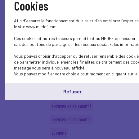
Cookies
ENTREPRISE ET SOCIÉTÉ
Afin d'assurer le fonctionnement du site et d'en améliorer l'expéri
PARITY-DIVERSITY
le site www.medef.com.
Ces cookies et autres traceurs permettent au MEDEF de mesurer l'au
PARITY-DIVERSITY
cas des boutons de partage sur les réseaux sociaux, les information
SOCIAL
Vous pouvez choisir d'accepter ou de refuser l'ensemble des cookies
de paramétrer individuellement les finalités de traitement des cook
SOCIAL
message vous sera à nouveau affiché..
Vous pouvez modifier votre choix à tout moment en cliquant sur le 
CSR
Refuser
CSR
ENTREPRISE ET SOCIÉTÉ
ENTREPRISE ET SOCIÉTÉ
ECONOMY