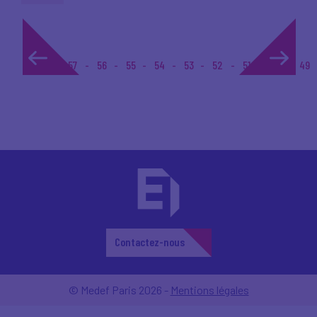
1...
57
56
55
54
53
52
51
50
49
Contactez-nous
© Medef Paris 2026 -
Mentions légales