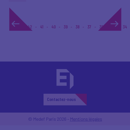
1...
42
41
40
39
38
37
36
35
34
Contactez-nous
© Medef Paris 2026 -
Mentions légales