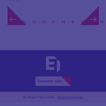
1...
24
23
22
21
20
19
18
17
16
Contactez-nous
© Medef Paris 2026 -
Mentions légales