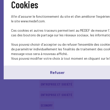
Cookies
ENTREPRISE ET SOCIÉTÉ
Afin d'assurer le fonctionnement du site et d'en améliorer l'expéri
PARITY-DIVERSITY
le site www.medef.com.
Ces cookies et autres traceurs permettent au MEDEF de mesurer l'au
PARITY-DIVERSITY
cas des boutons de partage sur les réseaux sociaux, les information
SOCIAL
Vous pouvez choisir d'accepter ou de refuser l'ensemble des cookies
de paramétrer individuellement les finalités de traitement des cook
SOCIAL
message vous sera à nouveau affiché..
Vous pouvez modifier votre choix à tout moment en cliquant sur le 
CSR
Refuser
CSR
ENTREPRISE ET SOCIÉTÉ
ENTREPRISE ET SOCIÉTÉ
ECONOMY