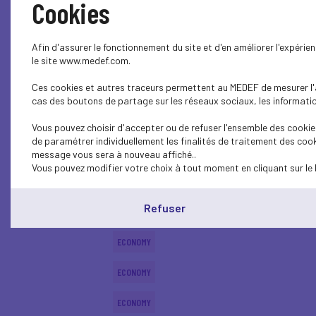
Cookies
SOCIAL
Afin d'assurer le fonctionnement du site et d'en améliorer l'expéri
ECONOMY
le site www.medef.com.
Ces cookies et autres traceurs permettent au MEDEF de mesurer l'au
ECONOMY
cas des boutons de partage sur les réseaux sociaux, les information
ECONOMY
Vous pouvez choisir d'accepter ou de refuser l'ensemble des cookies
de paramétrer individuellement les finalités de traitement des cook
ECONOMY
message vous sera à nouveau affiché..
Vous pouvez modifier votre choix à tout moment en cliquant sur le 
ECONOMY
Refuser
ECONOMY
ECONOMY
ECONOMY
ECONOMY