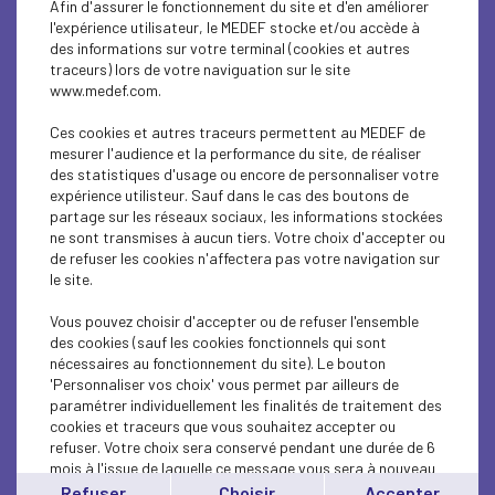
Afin d'assurer le fonctionnement du site et d'en améliorer
ECONOMY
l'expérience utilisateur, le MEDEF stocke et/ou accède à
des informations sur votre terminal (cookies et autres
SOCIAL
traceurs) lors de votre naviguation sur le site
www.medef.com.
ECONOMY
Ces cookies et autres traceurs permettent au MEDEF de
ECONOMY
mesurer l'audience et la performance du site, de réaliser
des statistiques d'usage ou encore de personnaliser votre
expérience utilisteur. Sauf dans le cas des boutons de
ECONOMY
partage sur les réseaux sociaux, les informations stockées
ne sont transmises à aucun tiers. Votre choix d'accepter ou
ECONOMY
de refuser les cookies n'affectera pas votre navigation sur
le site.
ECONOMY
Vous pouvez choisir d'accepter ou de refuser l'ensemble
ECONOMY
des cookies (sauf les cookies fonctionnels qui sont
nécessaires au fonctionnement du site). Le bouton
'Personnaliser vos choix' vous permet par ailleurs de
ECONOMY
paramétrer individuellement les finalités de traitement des
cookies et traceurs que vous souhaitez accepter ou
ECONOMY
refuser. Votre choix sera conservé pendant une durée de 6
mois à l'issue de laquelle ce message vous sera à nouveau
ECONOMY
affiché..
Refuser
Choisir
Accepter