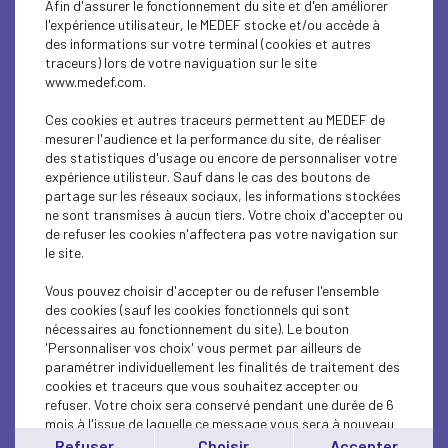
Afin d'assurer le fonctionnement du site et d'en améliorer
ECONOMY
l'expérience utilisateur, le MEDEF stocke et/ou accède à
des informations sur votre terminal (cookies et autres
SOCIAL
traceurs) lors de votre naviguation sur le site
www.medef.com.
ECONOMY
Ces cookies et autres traceurs permettent au MEDEF de
ECONOMY
mesurer l'audience et la performance du site, de réaliser
des statistiques d'usage ou encore de personnaliser votre
expérience utilisteur. Sauf dans le cas des boutons de
ECONOMY
partage sur les réseaux sociaux, les informations stockées
ne sont transmises à aucun tiers. Votre choix d'accepter ou
ECONOMY
de refuser les cookies n'affectera pas votre navigation sur
le site.
ECONOMY
Vous pouvez choisir d'accepter ou de refuser l'ensemble
ECONOMY
des cookies (sauf les cookies fonctionnels qui sont
nécessaires au fonctionnement du site). Le bouton
'Personnaliser vos choix' vous permet par ailleurs de
ECONOMY
paramétrer individuellement les finalités de traitement des
cookies et traceurs que vous souhaitez accepter ou
ECONOMY
refuser. Votre choix sera conservé pendant une durée de 6
mois à l'issue de laquelle ce message vous sera à nouveau
ECONOMY
affiché..
Refuser
Choisir
Accepter