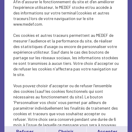
Afin d'assurer le fonctionnement du site et d'en améliorer
ECONOMY
l'expérience utilisateur, le MEDEF stocke et/ou accède à
des informations sur votre terminal (cookies et autres
SOCIAL
traceurs) lors de votre naviguation sur le site
www.medef.com.
ECONOMY
Ces cookies et autres traceurs permettent au MEDEF de
ECONOMY
mesurer l'audience et la performance du site, de réaliser
des statistiques d'usage ou encore de personnaliser votre
expérience utilisteur. Sauf dans le cas des boutons de
ECONOMY
partage sur les réseaux sociaux, les informations stockées
ne sont transmises à aucun tiers. Votre choix d'accepter ou
ECONOMY
de refuser les cookies n'affectera pas votre navigation sur
le site.
ECONOMY
Vous pouvez choisir d'accepter ou de refuser l'ensemble
ECONOMY
des cookies (sauf les cookies fonctionnels qui sont
nécessaires au fonctionnement du site). Le bouton
'Personnaliser vos choix' vous permet par ailleurs de
ECONOMY
paramétrer individuellement les finalités de traitement des
cookies et traceurs que vous souhaitez accepter ou
ECONOMY
refuser. Votre choix sera conservé pendant une durée de 6
mois à l'issue de laquelle ce message vous sera à nouveau
ECONOMY
affiché..
Refuser
Choisir
Accepter