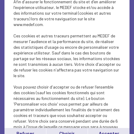
Afin d'assurer le fonctionnement du site et d'en améliorer
ECONOMY
l'expérience utilisateur, le MEDEF stocke et/ou accède à
des informations sur votre terminal (cookies et autres
SOCIAL
traceurs) lors de votre naviguation sur le site
www.medef.com.
ECONOMY
Ces cookies et autres traceurs permettent au MEDEF de
ECONOMY
mesurer l'audience et la performance du site, de réaliser
des statistiques d'usage ou encore de personnaliser votre
expérience utilisteur. Sauf dans le cas des boutons de
ECONOMY
partage sur les réseaux sociaux, les informations stockées
ne sont transmises à aucun tiers. Votre choix d'accepter ou
ECONOMY
de refuser les cookies n'affectera pas votre navigation sur
le site.
ECONOMY
Vous pouvez choisir d'accepter ou de refuser l'ensemble
ECONOMY
des cookies (sauf les cookies fonctionnels qui sont
nécessaires au fonctionnement du site). Le bouton
'Personnaliser vos choix' vous permet par ailleurs de
ECONOMY
paramétrer individuellement les finalités de traitement des
cookies et traceurs que vous souhaitez accepter ou
ECONOMY
refuser. Votre choix sera conservé pendant une durée de 6
mois à l'issue de laquelle ce message vous sera à nouveau
ECONOMY
affiché..
Refuser
Choisir
Accepter