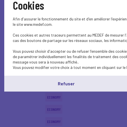
Cookies
SOCIAL
Afin d'assurer le fonctionnement du site et d'en améliorer l'expéri
ECONOMY
le site www.medef.com.
Ces cookies et autres traceurs permettent au MEDEF de mesurer l'au
ECONOMY
cas des boutons de partage sur les réseaux sociaux, les information
ECONOMY
Vous pouvez choisir d'accepter ou de refuser l'ensemble des cookies
de paramétrer individuellement les finalités de traitement des cook
ECONOMY
message vous sera à nouveau affiché..
Vous pouvez modifier votre choix à tout moment en cliquant sur le 
ECONOMY
Refuser
ECONOMY
ECONOMY
ECONOMY
ECONOMY