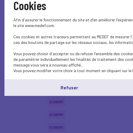
Cookies
SOCIAL
Afin d'assurer le fonctionnement du site et d'en améliorer l'expéri
ECONOMY
le site www.medef.com.
Ces cookies et autres traceurs permettent au MEDEF de mesurer l'au
ECONOMY
cas des boutons de partage sur les réseaux sociaux, les information
ECONOMY
Vous pouvez choisir d'accepter ou de refuser l'ensemble des cookies
de paramétrer individuellement les finalités de traitement des cook
ECONOMY
message vous sera à nouveau affiché..
Vous pouvez modifier votre choix à tout moment en cliquant sur le 
ECONOMY
Refuser
ECONOMY
ECONOMY
ECONOMY
ECONOMY