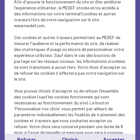
Afin d'assurer le fonctionnement du site et d'en améliorer
ECONOMY
l'expérience utilisateur, le MEDEF stocke et/ou accède à
des informations sur votre terminal (cookies et autres
SOCIAL
traceurs) lors de votre naviguation sur le site
www.medef.com.
ECONOMY
Ces cookies et autres traceurs permettent au MEDEF de
ECONOMY
mesurer l'audience et la performance du site, de réaliser
des statistiques d'usage ou encore de personnaliser votre
expérience utilisteur. Sauf dans le cas des boutons de
ECONOMY
partage sur les réseaux sociaux, les informations stockées
ne sont transmises à aucun tiers. Votre choix d'accepter ou
ECONOMY
de refuser les cookies n'affectera pas votre navigation sur
le site.
ECONOMY
Vous pouvez choisir d'accepter ou de refuser l'ensemble
ECONOMY
des cookies (sauf les cookies fonctionnels qui sont
nécessaires au fonctionnement du site). Le bouton
'Personnaliser vos choix' vous permet par ailleurs de
ECONOMY
paramétrer individuellement les finalités de traitement des
cookies et traceurs que vous souhaitez accepter ou
ECONOMY
refuser. Votre choix sera conservé pendant une durée de 6
mois à l'issue de laquelle ce message vous sera à nouveau
ECONOMY
affiché..
Refuser
Choisir
Accepter