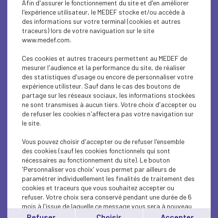
Afin d'assurer le fonctionnement du site et d'en améliorer
ECONOMY
l'expérience utilisateur, le MEDEF stocke et/ou accède à
des informations sur votre terminal (cookies et autres
SOCIAL
traceurs) lors de votre naviguation sur le site
www.medef.com.
ECONOMY
Ces cookies et autres traceurs permettent au MEDEF de
ECONOMY
mesurer l'audience et la performance du site, de réaliser
des statistiques d'usage ou encore de personnaliser votre
expérience utilisteur. Sauf dans le cas des boutons de
ECONOMY
partage sur les réseaux sociaux, les informations stockées
ne sont transmises à aucun tiers. Votre choix d'accepter ou
ECONOMY
de refuser les cookies n'affectera pas votre navigation sur
le site.
ECONOMY
Vous pouvez choisir d'accepter ou de refuser l'ensemble
ECONOMY
des cookies (sauf les cookies fonctionnels qui sont
nécessaires au fonctionnement du site). Le bouton
'Personnaliser vos choix' vous permet par ailleurs de
ECONOMY
paramétrer individuellement les finalités de traitement des
cookies et traceurs que vous souhaitez accepter ou
ECONOMY
refuser. Votre choix sera conservé pendant une durée de 6
mois à l'issue de laquelle ce message vous sera à nouveau
ECONOMY
affiché..
Refuser
Choisir
Accepter