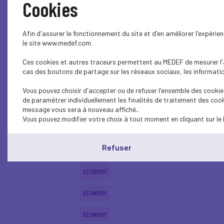
Cookies
SOCIAL
Afin d'assurer le fonctionnement du site et d'en améliorer l'expéri
ECONOMY
le site www.medef.com.
Ces cookies et autres traceurs permettent au MEDEF de mesurer l'au
ECONOMY
cas des boutons de partage sur les réseaux sociaux, les information
ECONOMY
Vous pouvez choisir d'accepter ou de refuser l'ensemble des cookies
de paramétrer individuellement les finalités de traitement des cook
ECONOMY
message vous sera à nouveau affiché..
Vous pouvez modifier votre choix à tout moment en cliquant sur le 
ECONOMY
Refuser
ECONOMY
ECONOMY
ECONOMY
ECONOMY