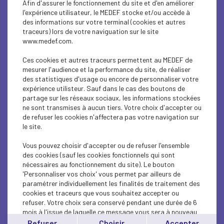
Afin d'assurer le fonctionnement du site et d'en améliorer
ECONOMY
l'expérience utilisateur, le MEDEF stocke et/ou accède à
des informations sur votre terminal (cookies et autres
SOCIAL
traceurs) lors de votre naviguation sur le site
www.medef.com.
ECONOMY
Ces cookies et autres traceurs permettent au MEDEF de
ECONOMY
mesurer l'audience et la performance du site, de réaliser
des statistiques d'usage ou encore de personnaliser votre
expérience utilisteur. Sauf dans le cas des boutons de
ECONOMY
partage sur les réseaux sociaux, les informations stockées
ne sont transmises à aucun tiers. Votre choix d'accepter ou
ECONOMY
de refuser les cookies n'affectera pas votre navigation sur
le site.
ECONOMY
Vous pouvez choisir d'accepter ou de refuser l'ensemble
ECONOMY
des cookies (sauf les cookies fonctionnels qui sont
nécessaires au fonctionnement du site). Le bouton
'Personnaliser vos choix' vous permet par ailleurs de
ECONOMY
paramétrer individuellement les finalités de traitement des
cookies et traceurs que vous souhaitez accepter ou
ECONOMY
refuser. Votre choix sera conservé pendant une durée de 6
mois à l'issue de laquelle ce message vous sera à nouveau
ECONOMY
affiché..
Refuser
Choisir
Accepter