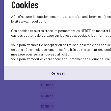
Cookies
SOCIAL
Afin d'assurer le fonctionnement du site et d'en améliorer l'expéri
ECONOMY
le site www.medef.com.
Ces cookies et autres traceurs permettent au MEDEF de mesurer l'au
ECONOMY
cas des boutons de partage sur les réseaux sociaux, les information
ECONOMY
Vous pouvez choisir d'accepter ou de refuser l'ensemble des cookies
de paramétrer individuellement les finalités de traitement des cook
ECONOMY
message vous sera à nouveau affiché..
Vous pouvez modifier votre choix à tout moment en cliquant sur le 
ECONOMY
Refuser
ECONOMY
ECONOMY
ECONOMY
ECONOMY