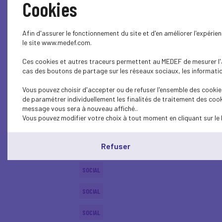
Cookies
ECONOMY
Afin d'assurer le fonctionnement du site et d'en améliorer l'expéri
SOCIAL
le site www.medef.com.
Ces cookies et autres traceurs permettent au MEDEF de mesurer l'au
PROFESSIONAL TRAINING
cas des boutons de partage sur les réseaux sociaux, les information
SOCIAL
Vous pouvez choisir d'accepter ou de refuser l'ensemble des cookies
de paramétrer individuellement les finalités de traitement des cook
SOCIAL
message vous sera à nouveau affiché..
Vous pouvez modifier votre choix à tout moment en cliquant sur le 
SOCIAL
Refuser
SOCIAL
SOCIAL
SOCIAL
SOCIAL