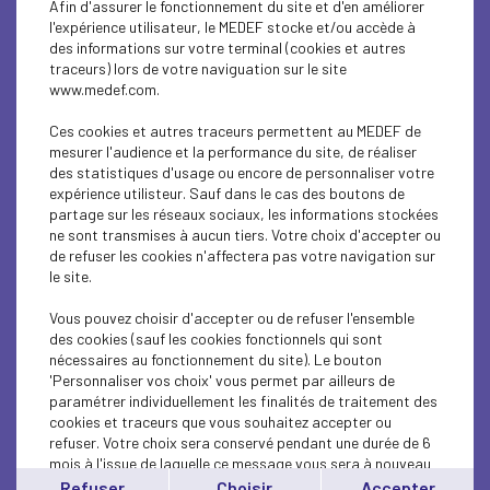
Afin d'assurer le fonctionnement du site et d'en améliorer
SOCIAL
l'expérience utilisateur, le MEDEF stocke et/ou accède à
des informations sur votre terminal (cookies et autres
ECONOMY
traceurs) lors de votre naviguation sur le site
www.medef.com.
SOCIAL
Ces cookies et autres traceurs permettent au MEDEF de
PROFESSIONAL TRAINING
mesurer l'audience et la performance du site, de réaliser
des statistiques d'usage ou encore de personnaliser votre
expérience utilisteur. Sauf dans le cas des boutons de
SOCIAL
partage sur les réseaux sociaux, les informations stockées
ne sont transmises à aucun tiers. Votre choix d'accepter ou
SOCIAL
de refuser les cookies n'affectera pas votre navigation sur
le site.
SOCIAL
Vous pouvez choisir d'accepter ou de refuser l'ensemble
SOCIAL
des cookies (sauf les cookies fonctionnels qui sont
nécessaires au fonctionnement du site). Le bouton
'Personnaliser vos choix' vous permet par ailleurs de
SOCIAL
paramétrer individuellement les finalités de traitement des
cookies et traceurs que vous souhaitez accepter ou
SOCIAL
refuser. Votre choix sera conservé pendant une durée de 6
mois à l'issue de laquelle ce message vous sera à nouveau
SOCIAL
affiché..
Refuser
Choisir
Accepter