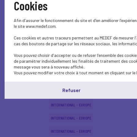
Cookies
INTERNATIONAL - EUROPE
Afin d'assurer le fonctionnement du site et d'en améliorer l'expéri
ECONOMY
le site www.medef.com.
Ces cookies et autres traceurs permettent au MEDEF de mesurer l'au
ECONOMY
cas des boutons de partage sur les réseaux sociaux, les information
INTERNATIONAL - EUROPE
Vous pouvez choisir d'accepter ou de refuser l'ensemble des cookies
de paramétrer individuellement les finalités de traitement des cook
ECONOMY
message vous sera à nouveau affiché..
Vous pouvez modifier votre choix à tout moment en cliquant sur le 
INTERNATIONAL - EUROPE
Refuser
INTERNATIONAL - EUROPE
INTERNATIONAL - EUROPE
INTERNATIONAL - EUROPE
INTERNATIONAL - EUROPE