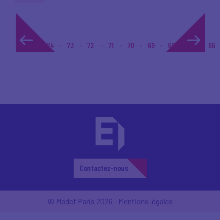
1...
74
73
72
71
70
69
68
67
66
Contactez-nous
© Medef Paris 2026 -
Mentions légales