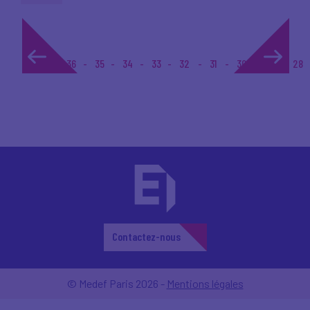
1...
36
35
34
33
32
31
30
29
28
Contactez-nous
© Medef Paris 2026 -
Mentions légales