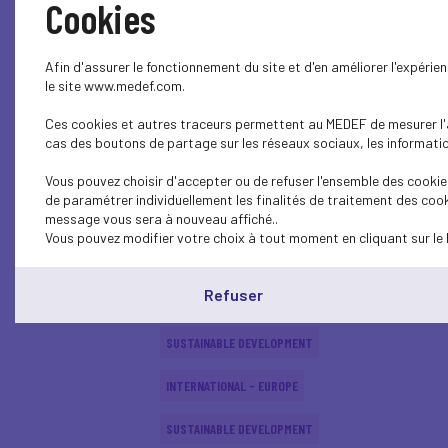
Cookies
ECONOMY
Afin d'assurer le fonctionnement du site et d'en améliorer l'expéri
SUSTAINABLE DEVELOPMENT
le site www.medef.com.
Ces cookies et autres traceurs permettent au MEDEF de mesurer l'au
SUSTAINABLE DEVELOPMENT
cas des boutons de partage sur les réseaux sociaux, les information
SUSTAINABLE DEVELOPMENT
Vous pouvez choisir d'accepter ou de refuser l'ensemble des cookies
de paramétrer individuellement les finalités de traitement des cook
SUSTAINABLE DEVELOPMENT
message vous sera à nouveau affiché..
Vous pouvez modifier votre choix à tout moment en cliquant sur le 
INTERNATIONAL - EUROPE
Refuser
SUSTAINABLE DEVELOPMENT
SUSTAINABLE DEVELOPMENT
INTERNATIONAL - EUROPE
SUSTAINABLE DEVELOPMENT