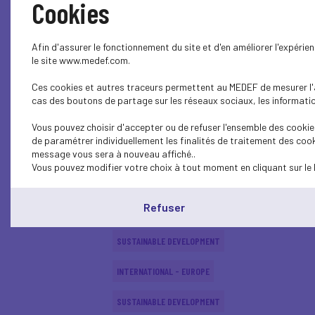
Cookies
ECONOMY
Afin d'assurer le fonctionnement du site et d'en améliorer l'expéri
SUSTAINABLE DEVELOPMENT
le site www.medef.com.
Ces cookies et autres traceurs permettent au MEDEF de mesurer l'au
SUSTAINABLE DEVELOPMENT
cas des boutons de partage sur les réseaux sociaux, les information
SUSTAINABLE DEVELOPMENT
Vous pouvez choisir d'accepter ou de refuser l'ensemble des cookies
de paramétrer individuellement les finalités de traitement des cook
SUSTAINABLE DEVELOPMENT
message vous sera à nouveau affiché..
Vous pouvez modifier votre choix à tout moment en cliquant sur le 
INTERNATIONAL - EUROPE
Refuser
SUSTAINABLE DEVELOPMENT
SUSTAINABLE DEVELOPMENT
INTERNATIONAL - EUROPE
SUSTAINABLE DEVELOPMENT