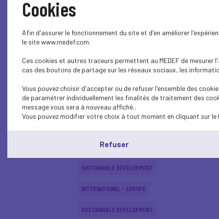
Cookies
ECONOMY
Afin d'assurer le fonctionnement du site et d'en améliorer l'expéri
SUSTAINABLE DEVELOPMENT
le site www.medef.com.
Ces cookies et autres traceurs permettent au MEDEF de mesurer l'au
SUSTAINABLE DEVELOPMENT
cas des boutons de partage sur les réseaux sociaux, les information
SUSTAINABLE DEVELOPMENT
Vous pouvez choisir d'accepter ou de refuser l'ensemble des cookies
de paramétrer individuellement les finalités de traitement des cook
SUSTAINABLE DEVELOPMENT
message vous sera à nouveau affiché..
Vous pouvez modifier votre choix à tout moment en cliquant sur le 
INTERNATIONAL - EUROPE
Refuser
SUSTAINABLE DEVELOPMENT
SUSTAINABLE DEVELOPMENT
INTERNATIONAL - EUROPE
SUSTAINABLE DEVELOPMENT