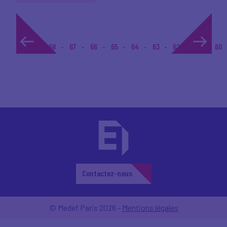
1...
68
67
66
65
64
63
62
61
60
Contactez-nous
© Medef Paris 2026 -
Mentions légales