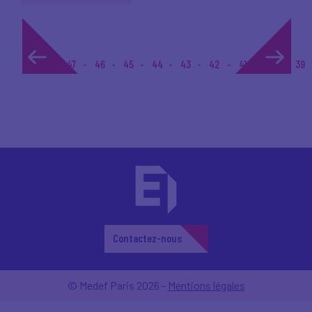
1...
47
46
45
44
43
42
41
40
39
Contactez-nous
© Medef Paris 2026 -
Mentions légales