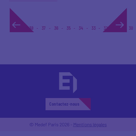
1...
38
37
36
35
34
33
32
31
30
Contactez-nous
© Medef Paris 2026 -
Mentions légales