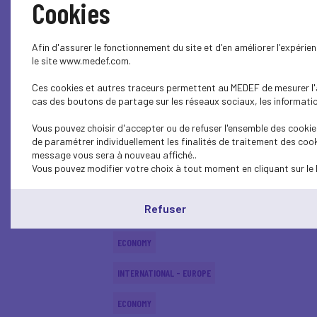
Cookies
INTERNATIONAL - EUROPE
Afin d'assurer le fonctionnement du site et d'en améliorer l'expéri
INTERNATIONAL - EUROPE
le site www.medef.com.
Ces cookies et autres traceurs permettent au MEDEF de mesurer l'au
ECONOMY
cas des boutons de partage sur les réseaux sociaux, les information
INTERNATIONAL - EUROPE
Vous pouvez choisir d'accepter ou de refuser l'ensemble des cookies
de paramétrer individuellement les finalités de traitement des cook
ECONOMY
message vous sera à nouveau affiché..
Vous pouvez modifier votre choix à tout moment en cliquant sur le 
ECONOMY
Refuser
ECONOMY
ECONOMY
INTERNATIONAL - EUROPE
ECONOMY