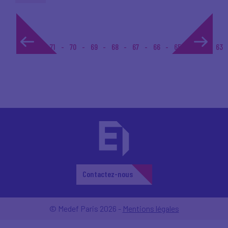
1...
71
70
69
68
67
66
65
64
63
Contactez-nous
© Medef Paris 2026 -
Mentions légales