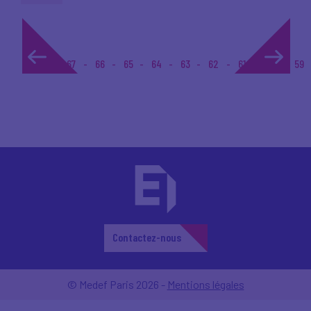
1...
67
66
65
64
63
62
61
60
59
Contactez-nous
© Medef Paris 2026 -
Mentions légales