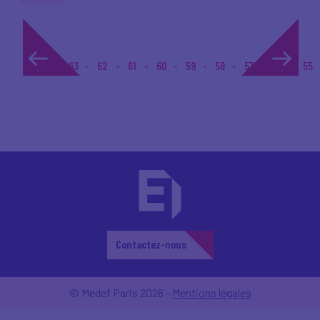
1...
63
62
61
60
59
58
57
56
55
Contactez-nous
© Medef Paris 2026 -
Mentions légales