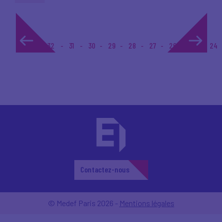
1...
32
31
30
29
28
27
26
25
24
Contactez-nous
© Medef Paris 2026 -
Mentions légales