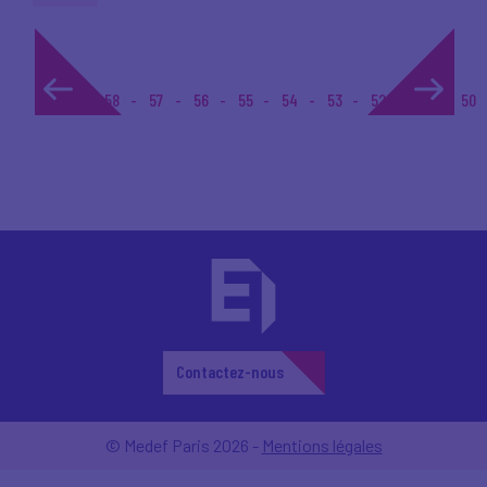
1...
58
57
56
55
54
53
52
51
50
Contactez-nous
© Medef Paris 2026 -
Mentions légales