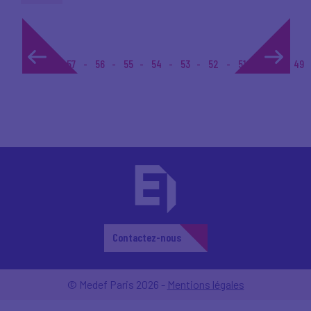
1...
57
56
55
54
53
52
51
50
49
Contactez-nous
© Medef Paris 2026 -
Mentions légales