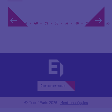
1...
41
40
39
38
37
36
35
34
33
Contactez-nous
© Medef Paris 2026 -
Mentions légales