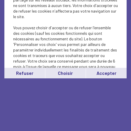
ne sont transmises à aucun tiers. Votre choix d'accepter ou
de refuser les cookies n'affectera pas votre navigation sur
le site.
Vous pouvez choisir d'accepter ou de refuser l'ensemble
des cookies (sauf les cookies fonctionnels qui sont
nécessaires au fonctionnement du site). Le bouton
'Personnaliser vos choix' vous permet par ailleurs de
paramétrer individuellement les finalités de traitement des
cookies et traceurs que vous souhaitez accepter ou
refuser. Votre choix sera conservé pendant une durée de 6
mois à l'issue de laquelle ce message vous sera à nouveau
affiché..
Refuser
Choisir
Accepter
Vous pouvez modifier votre choix à tout moment en
cliquant sur le lien
'cookies'
en bas de page.