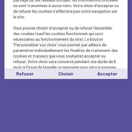
ne sont transmises à aucun tiers. Votre choix d'accepter ou
de refuser les cookies n'affectera pas votre navigation sur
le site.
Vous pouvez choisir d'accepter ou de refuser l'ensemble
des cookies (sauf les cookies fonctionnels qui sont
nécessaires au fonctionnement du site). Le bouton
'Personnaliser vos choix' vous permet par ailleurs de
paramétrer individuellement les finalités de traitement des
cookies et traceurs que vous souhaitez accepter ou
refuser. Votre choix sera conservé pendant une durée de 6
mois à l'issue de laquelle ce message vous sera à nouveau
affiché..
Refuser
Choisir
Accepter
Vous pouvez modifier votre choix à tout moment en
cliquant sur le lien
'cookies'
en bas de page.